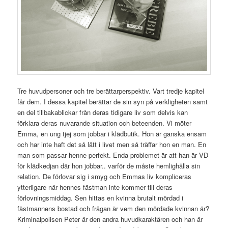
Tre huvudpersoner och tre berättarperspektiv. Vart tredje kapitel
får dem. I dessa kapitel berättar de sin syn på verkligheten samt
en del tillbakablickar från deras tidigare liv som delvis kan
förklara deras nuvarande situation och beteenden. Vi möter
Emma, en ung tjej som jobbar i klädbutik. Hon är ganska ensam
och har inte haft det så lätt i livet men så träffar hon en man. En
man som passar henne perfekt. Enda problemet är att han är VD
för klädkedjan där hon jobbar.. varför de måste hemlighålla sin
relation. De förlovar sig i smyg och Emmas liv kompliceras
ytterligare när hennes fästman inte kommer till deras
förlovningsmiddag. Sen hittas en kvinna brutalt mördad i
fästmannens bostad och frågan är vem den mördade kvinnan är?
Kriminalpolisen Peter är den andra huvudkaraktären och han är