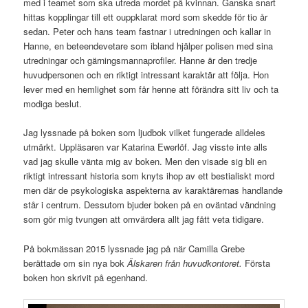
med i teamet som ska utreda mordet på kvinnan. Ganska snart
hittas kopplingar till ett ouppklarat mord som skedde för tio år
sedan. Peter och hans team fastnar i utredningen och kallar in
Hanne, en beteendevetare som ibland hjälper polisen med sina
utredningar och gärningsmannaprofiler. Hanne är den tredje
huvudpersonen och en riktigt intressant karaktär att följa. Hon
lever med en hemlighet som får henne att förändra sitt liv och ta
modiga beslut.
Jag lyssnade på boken som ljudbok vilket fungerade alldeles
utmärkt. Uppläsaren var Katarina Ewerlöf. Jag visste inte alls
vad jag skulle vänta mig av boken. Men den visade sig bli en
riktigt intressant historia som knyts ihop av ett bestialiskt mord
men där de psykologiska aspekterna av karaktärernas handlande
står i centrum. Dessutom bjuder boken på en oväntad vändning
som gör mig tvungen att omvärdera allt jag fått veta tidigare.
På bokmässan 2015 lyssnade jag på när Camilla Grebe
berättade om sin nya bok
Älskaren från huvudkontoret.
Första
boken hon skrivit på egenhand.