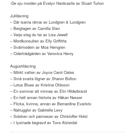
-De sju morden på Evelyn Hardcastle av Stuart Turton
Juliläsning
– Där isarna råmar av Lundgren & Lundgren
– Bergtagen av Camilla Sten
– Varje steg du tar av Lisa Jewell
– Mordkonsulten av Elly Griffiths
– Svärmodern av Moa Herngren
– Ciderträdgården av Veronica Henry
Augustiläsning
– Mörkt vatten av Joyce Carol Oates
– Små svarta lögner av Sharon Bolton
– Lotus Blues av Kristina Ohlsson
– En sommar att minnas av Elin Hilderbrand
– En helt annan historia av Håkan Nesser
– Flicka, kvinna, annan av Bernardine Evaristo
– Nattugglor av Gabrielle Levy
– Solsken och parmesan av Christoffer Holst
– I tystnade begravd av Tove Alsterdal